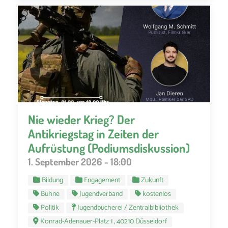
Nie wieder Krieg? Der
Antikriegstag in Zeiten der
Aufrüstung (Podiumsdiskussion)
1. September 2026 - 18:00
Bildung
Engagement
Zukunft
Bühne
Jugendverband
kostenlos
Politik
Jugendbücherei / Zentralbibliothek
Konrad-Adenauer-Platz 1 , 40210 Düsseldorf