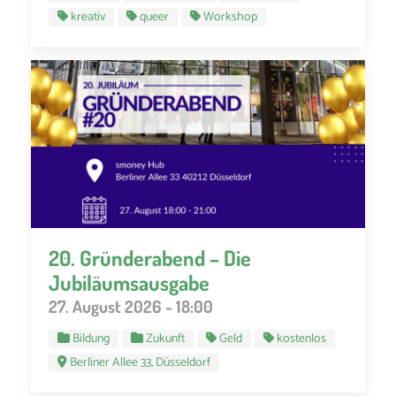
kreativ
queer
Workshop
20. Gründerabend – Die
Jubiläumsausgabe
27. August 2026 - 18:00
Bildung
Zukunft
Geld
kostenlos
Berliner Allee 33, Düsseldorf