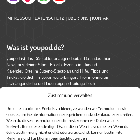
Instagram
IMPRESSUM
|
DATENSCHUTZ
|
ÜBER UNS
|
KONTAKT
Was ist youpod.de?
youpod ist das Düsseldorfer Jugendportal. Du findest hier
News aus deiner Stadt. Es gibt Events im Jugend-
Kalender, Orte im Jugend-Stadtplan und Hilfe, Tipps und
Tricks, die dich im Leben weiterbringen. Hier informieren
sich Jugendliche und laden eigene Beiträge hoch.
Zustimmung verwalten
Mach mit bei youpod.de!
Um dir ein optimales Erlebnis zu bieten, verwenden wir Technologien wie
youpod.de lebt von Menschen wie dir. Sammel
Cookies, um Geräteinformationen zu speichern und/oder darauf zuzugreifen.
journalistische Erfahrung, teile deine Perspektive und
Wenn du diesen Technologien zustimmst, können wir Daten wie das
veröffentliche deine Beiträge auf youpod.de.
Du musst
Surfverhalten oder eindeutige IDs auf dieser Website verarbeiten. Wenn du
deine Zustimmung nicht erteilst oder zurückziehst, können bestimmte
dich anmelden, um alle Funktionen nutzen zu können, ein
Merkmale und Funktionen beeinträchtigt werden.
Profil anzulegen, eigene Beiträge hochzuladen und zu