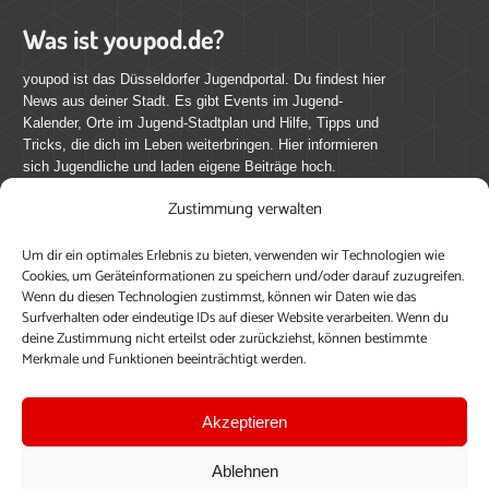
Was ist youpod.de?
youpod ist das Düsseldorfer Jugendportal. Du findest hier
News aus deiner Stadt. Es gibt Events im Jugend-
Kalender, Orte im Jugend-Stadtplan und Hilfe, Tipps und
Tricks, die dich im Leben weiterbringen. Hier informieren
sich Jugendliche und laden eigene Beiträge hoch.
Zustimmung verwalten
Mach mit bei youpod.de!
Um dir ein optimales Erlebnis zu bieten, verwenden wir Technologien wie
youpod.de lebt von Menschen wie dir. Sammel
Cookies, um Geräteinformationen zu speichern und/oder darauf zuzugreifen.
journalistische Erfahrung, teile deine Perspektive und
Wenn du diesen Technologien zustimmst, können wir Daten wie das
veröffentliche deine Beiträge auf youpod.de.
Du musst
Surfverhalten oder eindeutige IDs auf dieser Website verarbeiten. Wenn du
deine Zustimmung nicht erteilst oder zurückziehst, können bestimmte
dich anmelden, um alle Funktionen nutzen zu können, ein
Merkmale und Funktionen beeinträchtigt werden.
Profil anzulegen, eigene Beiträge hochzuladen und zu
bearbeiten.
Akzeptieren
Konto erstellen
Einloggen
Ablehnen
Upload ohne Login