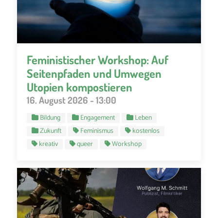
Feministischer Workshop: Auf
Seitenpfaden und Umwegen
Utopien kompostieren
16. August 2026 - 13:00
Bildung
Engagement
Leben
Zukunft
Feminismus
kostenlos
kreativ
queer
Workshop