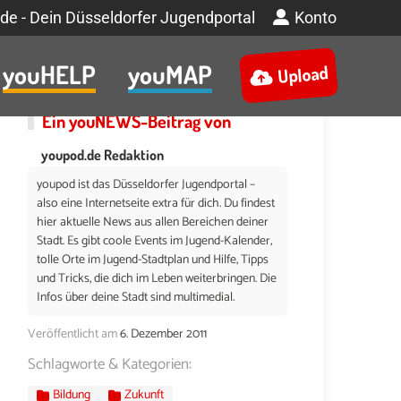
de - Dein Düsseldorfer Jugendportal
Konto
youHELP
youMAP
Upload
Ein
youNEWS
-Beitrag von
youpod.de Redaktion
youpod ist das Düsseldorfer Jugendportal –
also eine Internetseite extra für dich. Du findest
hier aktuelle News aus allen Bereichen deiner
Stadt. Es gibt coole Events im Jugend-Kalender,
tolle Orte im Jugend-Stadtplan und Hilfe, Tipps
und Tricks, die dich im Leben weiterbringen. Die
Infos über deine Stadt sind multimedial.
Veröffentlicht am
6. Dezember 2011
Schlagworte & Kategorien:
Bildung
Zukunft