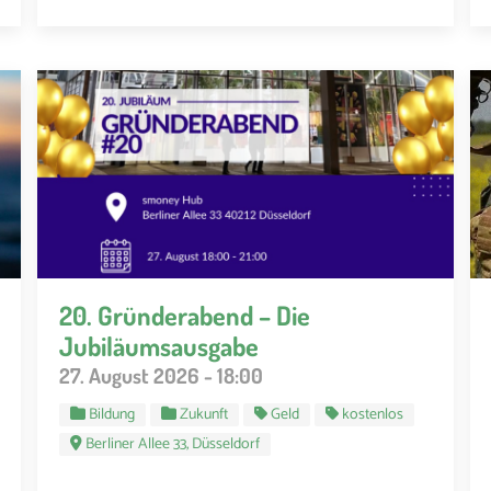
20. Gründerabend – Die
Jubiläumsausgabe
27. August 2026 - 18:00
Bildung
Zukunft
Geld
kostenlos
Berliner Allee 33, Düsseldorf