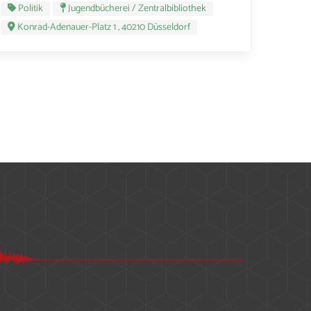
Politik
Jugendbücherei / Zentralbibliothek
Konrad-Adenauer-Platz 1 , 40210 Düsseldorf