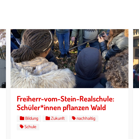
Freiherr-vom-Stein-Realschule:
Schüler*innen pflanzen Wald
Bildung
Zukunft
nachhaltig
Schule