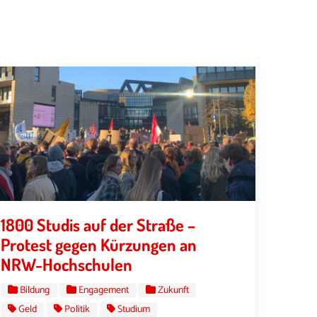
1800 Studis auf der Straße –
Protest gegen Kürzungen an
NRW-Hochschulen
Bildung
Engagement
Zukunft
Geld
Politik
Studium