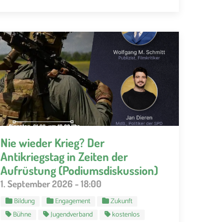
Nie wieder Krieg? Der
Antikriegstag in Zeiten der
Aufrüstung (Podiumsdiskussion)
1. September 2026 - 18:00
Bildung
Engagement
Zukunft
Bühne
Jugendverband
kostenlos