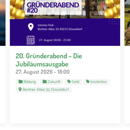
20. Gründerabend – Die
Jubiläumsausgabe
27. August 2026 - 18:00
Bildung
Zukunft
Geld
kostenlos
Berliner Allee 33, Düsseldorf