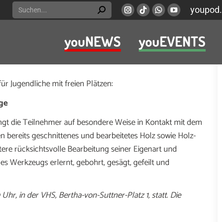
Search:
youpod.
Instagram
Viber
Whatsapp
YouTube
page
page
page
page
youNEWS
youEVENTS
opens
opens
opens
opens
decktes erforschen und ihre eigenen Stärken erproben.
in
in
in
in
ihnen Workshops an.
new
new
new
new
window
window
window
window
r Jugendliche mit freien Plätzen:
ige
ngt die Teilnehmer auf besondere Weise in Kontakt mit dem
n bereits geschnittenes und bearbeitetes Holz sowie Holz-
itere rücksichtsvolle Bearbeitung seiner Eigenart und
s Werkzeugs erlernt, gebohrt, gesägt, gefeilt und
0 Uhr, in der VHS, Bertha-von-Suttner-Platz 1, statt. Die