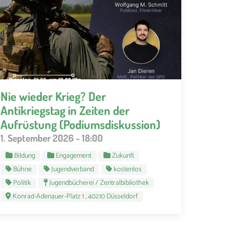
Nie wieder Krieg? Der
Antikriegstag in Zeiten der
Aufrüstung (Podiumsdiskussion)
1. September 2026 - 18:00
Bildung
Engagement
Zukunft
Bühne
Jugendverband
kostenlos
Politik
Jugendbücherei / Zentralbibliothek
Konrad-Adenauer-Platz 1 , 40210 Düsseldorf