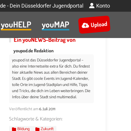
de - Dein Düsseldorfer Jugendportal
Konto
youHELP
youMAP
Upload
Ein
youNEWS
-Beitrag von
youpod.de Redaktion
youpod ist das Düsseldorfer Jugendportal –
also eine Internetseite extra für dich. Du findest
hier aktuelle News aus allen Bereichen deiner
Stadt. Es gibt coole Events im Jugend-Kalender,
tolle Orte im Jugend-Stadtplan und Hilfe, Tipps
und Tricks, die dich im Leben weiterbringen. Die
Infos über deine Stadt sind multimedial.
Veröffentlicht am
6. Juli 2011
Schlagworte & Kategorien:
Bildung
Zukunft