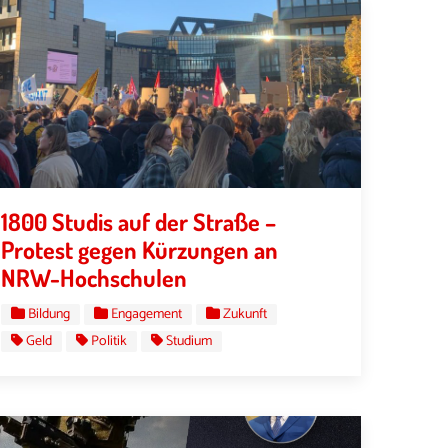
1800 Studis auf der Straße –
Protest gegen Kürzungen an
NRW-Hochschulen
Bildung
Engagement
Zukunft
Geld
Politik
Studium