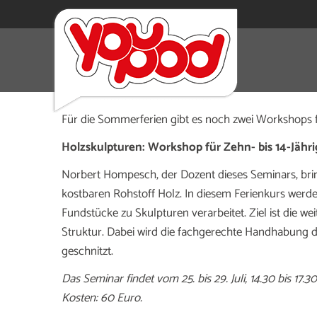
In den Sommerferien können begabte Schüler Unent
Das Competence Center Begabtenförderung bietet 
Für die Sommerferien gibt es noch zwei Workshops fü
Holzskulpturen: Workshop für Zehn- bis 14-Jähr
Norbert Hompesch, der Dozent dieses Seminars, bri
kostbaren Rohstoff Holz. In diesem Ferienkurs werde
Fundstücke zu Skulpturen verarbeitet. Ziel ist die we
Struktur. Dabei wird die fachgerechte Handhabung de
geschnitzt.
Das Seminar findet vom 25. bis 29. Juli, 14.30 bis 17.3
Kosten: 60 Euro.