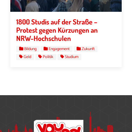
1800 Studis auf der Straße –
Protest gegen Kürzungen an
NRW-Hochschulen
Bildung
Engagement
Zukunft
Geld
Politik
Studium