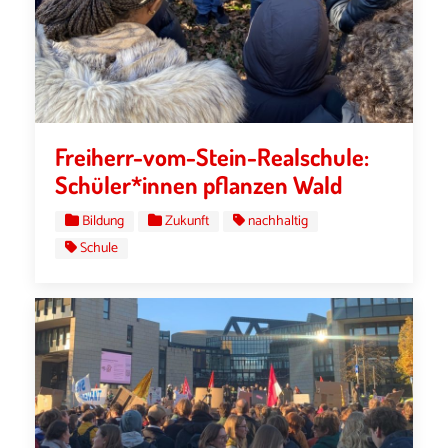
Freiherr-vom-Stein-Realschule:
Schüler*innen pflanzen Wald
Bildung
Zukunft
nachhaltig
Schule