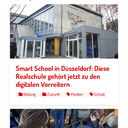
Smart School in Düsseldorf: Diese
Realschule gehört jetzt zu den
digitalen Vorreitern
Bildung
Zukunft
Medien
Schule