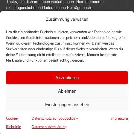
Tricks, die dich im Leben weiterbringen. Hier informieren
sich Jugendliche und laden eigene Beiträge hoch.
Zustimmung verwalten
Mach mit bei youpod.de!
Um dir ein optimales Erlebnis zu bieten, verwenden wir Technologien wie
youpod.de lebt von Menschen wie dir. Sammel
Cookies, um Geräteinformationen zu speichern und/oder darauf zuzugreifen.
journalistische Erfahrung, teile deine Perspektive und
Wenn du diesen Technologien zustimmst, können wir Daten wie das
veröffentliche deine Beiträge auf youpod.de.
Du musst
Surfverhalten oder eindeutige IDs auf dieser Website verarbeiten. Wenn du
deine Zustimmung nicht erteilst oder zurückziehst, können bestimmte
dich anmelden, um alle Funktionen nutzen zu können, ein
Merkmale und Funktionen beeinträchtigt werden.
Profil anzulegen, eigene Beiträge hochzuladen und zu
bearbeiten.
Akzeptieren
Konto erstellen
Einloggen
Ablehnen
Upload ohne Login
Einstellungen ansehen
Cookie-
Datenschutz auf youpod.de –
Impressum
Richtlinie
Datenschutzerklärung