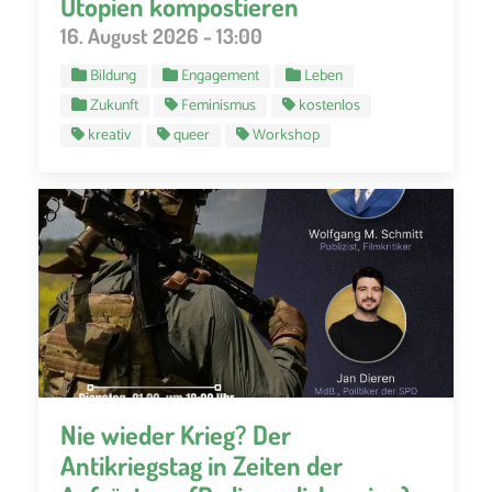
Utopien kompostieren
16. August 2026 - 13:00
Bildung
Engagement
Leben
Zukunft
Feminismus
kostenlos
kreativ
queer
Workshop
Nie wieder Krieg? Der
Antikriegstag in Zeiten der