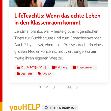
LifeTeachUs: Wenn das echte Leben
in den Klassenraum kommt
...erstmal planlos war – heute gibt er Jugendlichen
Tipps zur Buchhaltung und zum Erwachsenwerden.
Auch Sibylle (62), ehemalige Pressesprecherin eines
großen Medienkonzerns, motiviert junge
Frauen
,
mutig ihren eigenen Weg zu...
16. Juli 2025 - 10:44
Bildung
Engagement
Zukunft
Schule
1
2
3
…
94
youHELP
FRAUEN RAUM 15 1