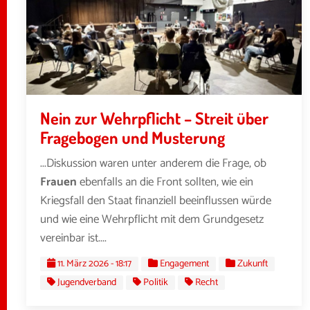
Nein zur Wehrpflicht – Streit über
Fragebogen und Musterung
...Diskussion waren unter anderem die Frage, ob
Frauen
ebenfalls an die Front sollten, wie ein
Kriegsfall den Staat finanziell beeinflussen würde
und wie eine Wehrpflicht mit dem Grundgesetz
vereinbar ist....
11. März 2026 - 18:17
Engagement
Zukunft
Jugendverband
Politik
Recht