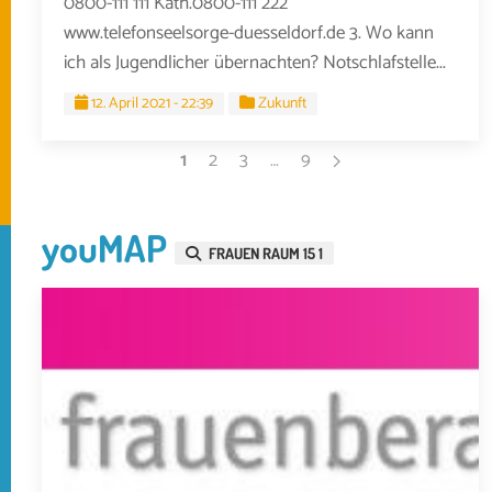
0800-111 111 Kath.0800-111 222
www.telefonseelsorge-duesseldorf.de 3. Wo kann
ich als Jugendlicher übernachten? Notschlafstelle...
12. April 2021 - 22:39
Zukunft
1
2
3
…
9
youMAP
FRAUEN RAUM 15 1