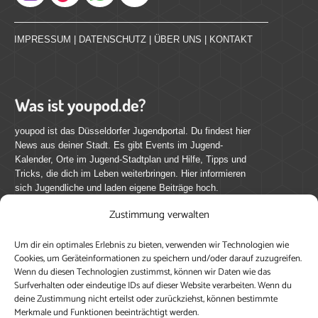
Instagram
IMPRESSUM
|
DATENSCHUTZ
|
ÜBER UNS
|
KONTAKT
Was ist youpod.de?
youpod ist das Düsseldorfer Jugendportal. Du findest hier
News aus deiner Stadt. Es gibt Events im Jugend-
Kalender, Orte im Jugend-Stadtplan und Hilfe, Tipps und
Tricks, die dich im Leben weiterbringen. Hier informieren
sich Jugendliche und laden eigene Beiträge hoch.
Zustimmung verwalten
Mach mit bei youpod.de!
Um dir ein optimales Erlebnis zu bieten, verwenden wir Technologien wie
youpod.de lebt von Menschen wie dir. Sammel
Cookies, um Geräteinformationen zu speichern und/oder darauf zuzugreifen.
journalistische Erfahrung, teile deine Perspektive und
Wenn du diesen Technologien zustimmst, können wir Daten wie das
veröffentliche deine Beiträge auf youpod.de.
Du musst
Surfverhalten oder eindeutige IDs auf dieser Website verarbeiten. Wenn du
deine Zustimmung nicht erteilst oder zurückziehst, können bestimmte
dich anmelden, um alle Funktionen nutzen zu können, ein
Merkmale und Funktionen beeinträchtigt werden.
Profil anzulegen, eigene Beiträge hochzuladen und zu