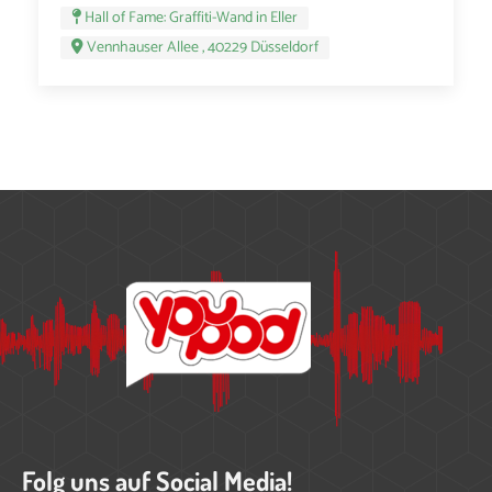
Hall of Fame: Graffiti-Wand in Eller
Vennhauser Allee , 40229 Düsseldorf
Folg uns auf Social Media!