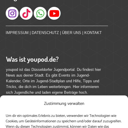
Instagram
IMPRESSUM
|
DATENSCHUTZ
|
ÜBER UNS
|
KONTAKT
Was ist youpod.de?
youpod ist das Düsseldorfer Jugendportal. Du findest hier
News aus deiner Stadt. Es gibt Events im Jugend-
Kalender, Orte im Jugend-Stadtplan und Hilfe, Tipps und
Tricks, die dich im Leben weiterbringen. Hier informieren
sich Jugendliche und laden eigene Beiträge hoch.
Zustimmung verwalten
Mach mit bei youpod.de!
Um dir ein optimales Erlebnis zu bieten, verwenden wir Technologien wie
youpod.de lebt von Menschen wie dir. Sammel
Cookies, um Geräteinformationen zu speichern und/oder darauf zuzugreifen.
journalistische Erfahrung, teile deine Perspektive und
Wenn du diesen Technologien zustimmst, können wir Daten wie das