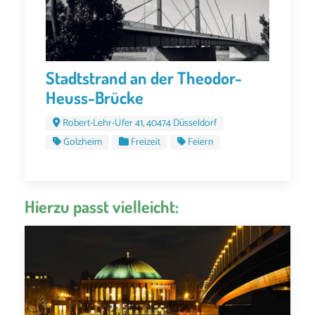
Stadtstrand an der Theodor-
Heuss-Brücke
Robert-Lehr-Ufer 41, 40474 Düsseldorf
Golzheim
Freizeit
Feiern
Hierzu passt vielleicht: