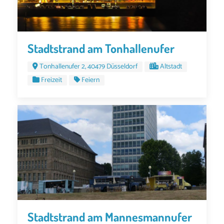
Stadtstrand am Tonhallenufer
Tonhallenufer 2, 40479 Düsseldorf
Altstadt
Freizeit
Feiern
Stadtstrand am Mannesmannufer