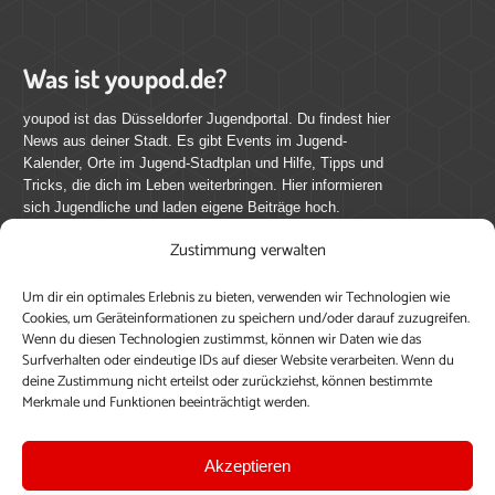
Was ist youpod.de?
youpod ist das Düsseldorfer Jugendportal. Du findest hier
News aus deiner Stadt. Es gibt Events im Jugend-
Kalender, Orte im Jugend-Stadtplan und Hilfe, Tipps und
Tricks, die dich im Leben weiterbringen. Hier informieren
sich Jugendliche und laden eigene Beiträge hoch.
Zustimmung verwalten
Mach mit bei youpod.de!
Um dir ein optimales Erlebnis zu bieten, verwenden wir Technologien wie
youpod.de lebt von Menschen wie dir. Sammel
Cookies, um Geräteinformationen zu speichern und/oder darauf zuzugreifen.
journalistische Erfahrung, teile deine Perspektive und
Wenn du diesen Technologien zustimmst, können wir Daten wie das
veröffentliche deine Beiträge auf youpod.de.
Du musst
Surfverhalten oder eindeutige IDs auf dieser Website verarbeiten. Wenn du
deine Zustimmung nicht erteilst oder zurückziehst, können bestimmte
dich anmelden, um alle Funktionen nutzen zu können, ein
Merkmale und Funktionen beeinträchtigt werden.
Profil anzulegen, eigene Beiträge hochzuladen und zu
bearbeiten.
Akzeptieren
Konto erstellen
Einloggen