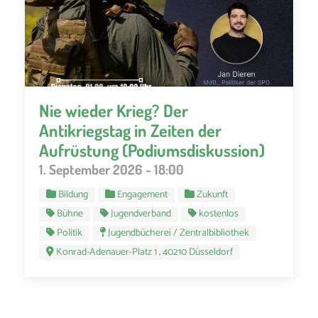
Nie wieder Krieg? Der
Antikriegstag in Zeiten der
Aufrüstung (Podiumsdiskussion)
1. September 2026 - 18:00
Bildung
Engagement
Zukunft
Bühne
Jugendverband
kostenlos
Politik
Jugendbücherei / Zentralbibliothek
Konrad-Adenauer-Platz 1 , 40210 Düsseldorf