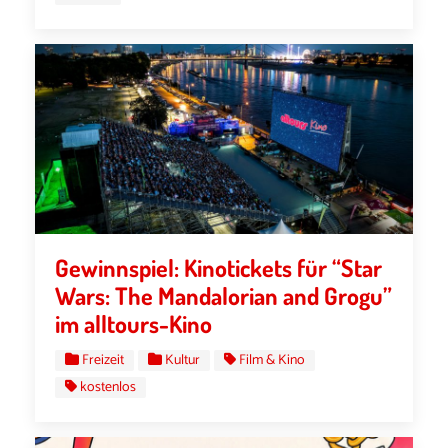
Gewinnspiel: Kinotickets für “Star
Wars: The Mandalorian and Grogu”
im alltours-Kino
Freizeit
Kultur
Film & Kino
kostenlos