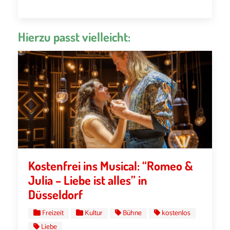
Hierzu passt vielleicht:
Kostenfrei ins Musical: “Romeo &
Julia – Liebe ist alles” in
Düsseldorf
Freizeit
Kultur
Bühne
kostenlos
Liebe