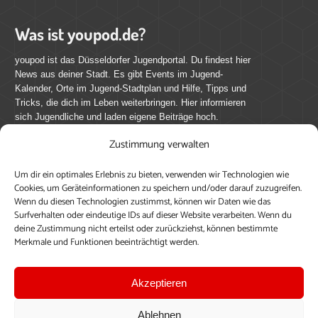
Was ist youpod.de?
youpod ist das Düsseldorfer Jugendportal. Du findest hier
News aus deiner Stadt. Es gibt Events im Jugend-
Kalender, Orte im Jugend-Stadtplan und Hilfe, Tipps und
Tricks, die dich im Leben weiterbringen. Hier informieren
sich Jugendliche und laden eigene Beiträge hoch.
Zustimmung verwalten
Mach mit bei youpod.de!
Um dir ein optimales Erlebnis zu bieten, verwenden wir Technologien wie
youpod.de lebt von Menschen wie dir. Sammel
Cookies, um Geräteinformationen zu speichern und/oder darauf zuzugreifen.
journalistische Erfahrung, teile deine Perspektive und
Wenn du diesen Technologien zustimmst, können wir Daten wie das
veröffentliche deine Beiträge auf youpod.de.
Du musst
Surfverhalten oder eindeutige IDs auf dieser Website verarbeiten. Wenn du
deine Zustimmung nicht erteilst oder zurückziehst, können bestimmte
dich anmelden, um alle Funktionen nutzen zu können, ein
Merkmale und Funktionen beeinträchtigt werden.
Profil anzulegen, eigene Beiträge hochzuladen und zu
bearbeiten.
Akzeptieren
Konto erstellen
Einloggen
Ablehnen
Upload ohne Login