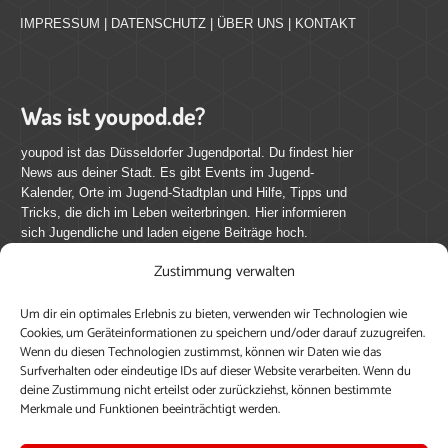
IMPRESSUM
|
DATENSCHUTZ
|
ÜBER UNS
|
KONTAKT
Was ist youpod.de?
youpod ist das Düsseldorfer Jugendportal. Du findest hier
News aus deiner Stadt. Es gibt Events im Jugend-
Kalender, Orte im Jugend-Stadtplan und Hilfe, Tipps und
Tricks, die dich im Leben weiterbringen. Hier informieren
sich Jugendliche und laden eigene Beiträge hoch.
Zustimmung verwalten
Mach mit bei youpod.de!
Um dir ein optimales Erlebnis zu bieten, verwenden wir Technologien wie
youpod.de lebt von Menschen wie dir. Sammel
Cookies, um Geräteinformationen zu speichern und/oder darauf zuzugreifen.
journalistische Erfahrung, teile deine Perspektive und
Wenn du diesen Technologien zustimmst, können wir Daten wie das
veröffentliche deine Beiträge auf youpod.de.
Du musst
Surfverhalten oder eindeutige IDs auf dieser Website verarbeiten. Wenn du
deine Zustimmung nicht erteilst oder zurückziehst, können bestimmte
dich anmelden, um alle Funktionen nutzen zu können, ein
Merkmale und Funktionen beeinträchtigt werden.
Profil anzulegen, eigene Beiträge hochzuladen und zu
bearbeiten.