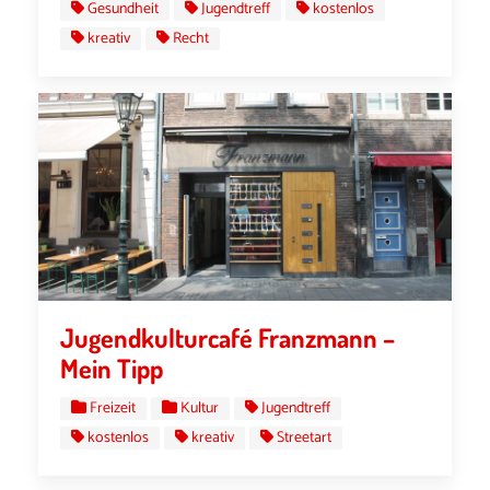
Gesundheit
Jugendtreff
kostenlos
kreativ
Recht
Jugendkulturcafé Franzmann –
Mein Tipp
Freizeit
Kultur
Jugendtreff
kostenlos
kreativ
Streetart