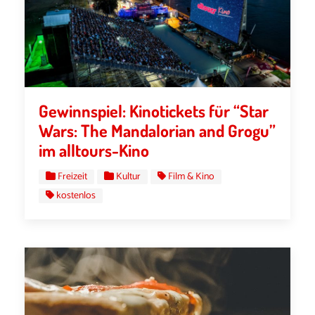
Gewinnspiel: Kinotickets für “Star
Wars: The Mandalorian and Grogu”
im alltours-Kino
Freizeit
Kultur
Film & Kino
kostenlos