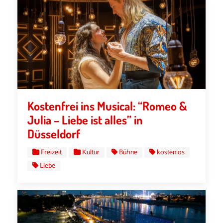
Kostenfrei ins Musical: “Romeo &
Julia – Liebe ist alles” in
Düsseldorf
Freizeit
Kultur
Bühne
kostenlos
Liebe