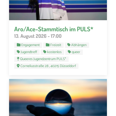
Aro/Ace-Stammtisch im PULS*
13. August 2026 - 17:00
Engagement
Freizeit
Abhängen
Jugendtreff
kostenlos
queer
Queeres Jugendzentrum PULS*
Corneliusstraße 28 , 40215 Düsseldorf