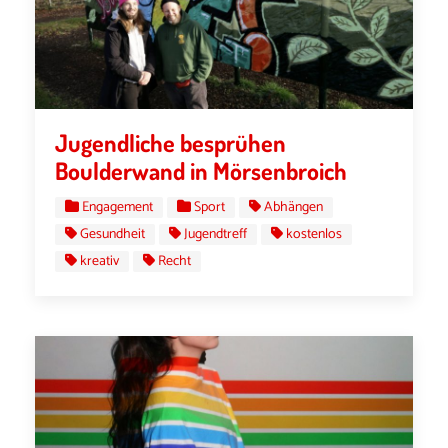
Jugendliche besprühen
Boulderwand in Mörsenbroich
Engagement
Sport
Abhängen
Gesundheit
Jugendtreff
kostenlos
kreativ
Recht