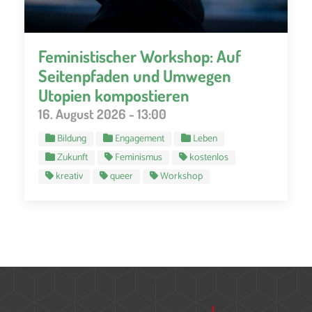
Feministischer Workshop: Auf
Seitenpfaden und Umwegen
Utopien kompostieren
16. August 2026 - 13:00
Bildung
Engagement
Leben
Zukunft
Feminismus
kostenlos
kreativ
queer
Workshop