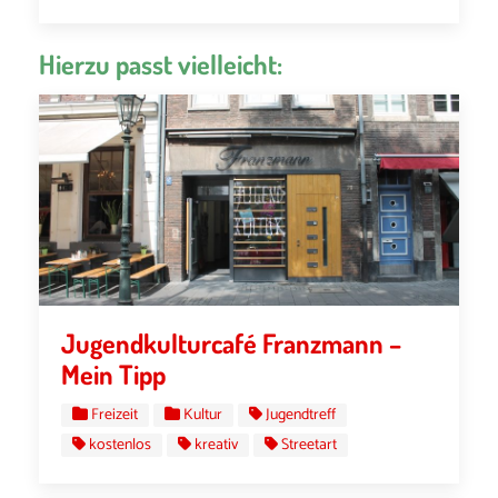
Hierzu passt vielleicht:
Jugendkulturcafé Franzmann –
Mein Tipp
Freizeit
Kultur
Jugendtreff
kostenlos
kreativ
Streetart