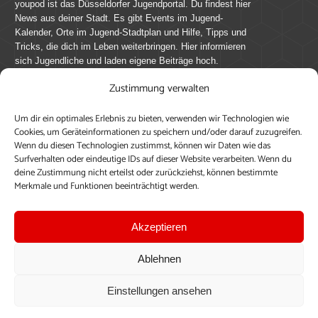
youpod ist das Düsseldorfer Jugendportal. Du findest hier
News aus deiner Stadt. Es gibt Events im Jugend-
Kalender, Orte im Jugend-Stadtplan und Hilfe, Tipps und
Tricks, die dich im Leben weiterbringen. Hier informieren
sich Jugendliche und laden eigene Beiträge hoch.
Zustimmung verwalten
Mach mit bei youpod.de!
Um dir ein optimales Erlebnis zu bieten, verwenden wir Technologien wie
youpod.de lebt von Menschen wie dir. Sammel
Cookies, um Geräteinformationen zu speichern und/oder darauf zuzugreifen.
journalistische Erfahrung, teile deine Perspektive und
Wenn du diesen Technologien zustimmst, können wir Daten wie das
veröffentliche deine Beiträge auf youpod.de.
Du musst
Surfverhalten oder eindeutige IDs auf dieser Website verarbeiten. Wenn du
deine Zustimmung nicht erteilst oder zurückziehst, können bestimmte
dich anmelden, um alle Funktionen nutzen zu können, ein
Merkmale und Funktionen beeinträchtigt werden.
Profil anzulegen, eigene Beiträge hochzuladen und zu
bearbeiten.
Akzeptieren
Konto erstellen
Einloggen
Ablehnen
Upload ohne Login
Einstellungen ansehen