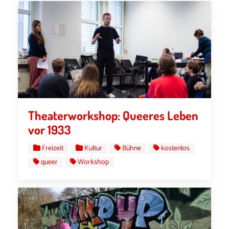
Theaterworkshop: Queeres Leben
vor 1933
Freizeit
Kultur
Bühne
kostenlos
queer
Workshop