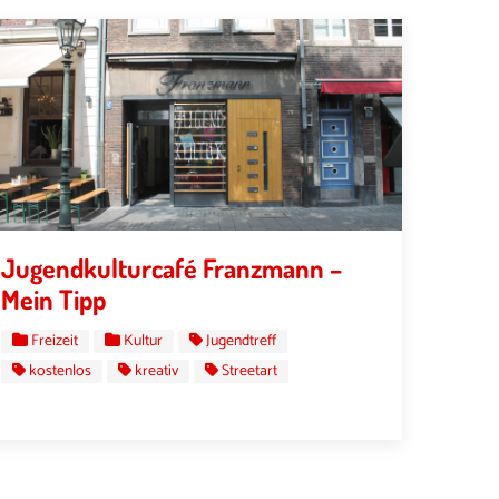
Jugendkulturcafé Franzmann –
Mein Tipp
Freizeit
Kultur
Jugendtreff
kostenlos
kreativ
Streetart