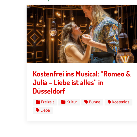
Kostenfrei ins Musical: “Romeo &
Julia – Liebe ist alles” in
Düsseldorf
Freizeit
Kultur
Bühne
kostenlos
Liebe