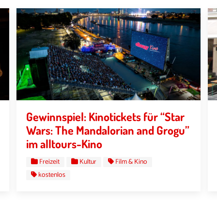
Gewinnspiel: Kinotickets für “Star
Wars: The Mandalorian and Grogu”
im alltours-Kino
Freizeit
Kultur
Film & Kino
kostenlos