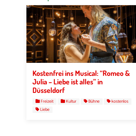
Kostenfrei ins Musical: “Romeo &
Julia – Liebe ist alles” in
Düsseldorf
Freizeit
Kultur
Bühne
kostenlos
Liebe