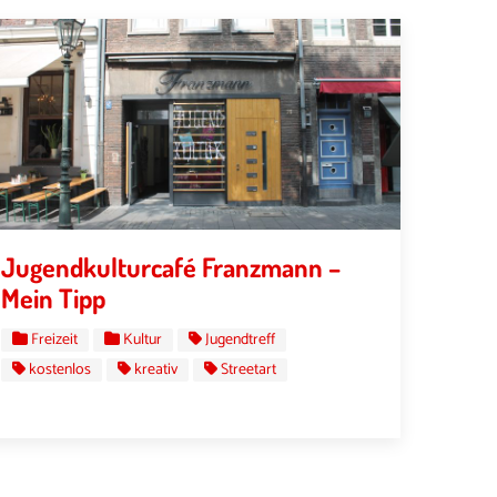
Jugendkulturcafé Franzmann –
Mein Tipp
Freizeit
Kultur
Jugendtreff
kostenlos
kreativ
Streetart