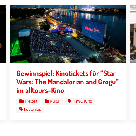
Gewinnspiel: Kinotickets für “Star
Wars: The Mandalorian and Grogu”
im alltours-Kino
Freizeit
Kultur
Film & Kino
kostenlos