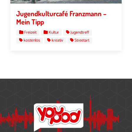
Jugendkulturcafé Franzmann –
Mein Tipp
Freizeit
Kultur
Jugendtreff
kostenlos
kreativ
Streetart