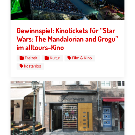
Gewinnspiel: Kinotickets für “Star
Wars: The Mandalorian and Grogu”
im alltours-Kino
Freizeit
Kultur
Film & Kino
kostenlos