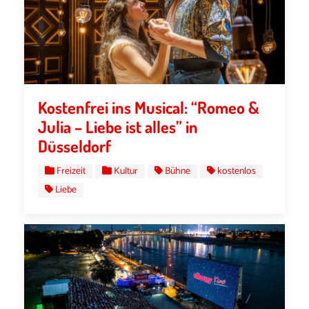
Kostenfrei ins Musical: “Romeo &
Julia – Liebe ist alles” in
Düsseldorf
Freizeit
Kultur
Bühne
kostenlos
Liebe