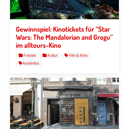
Gewinnspiel: Kinotickets für “Star
Wars: The Mandalorian and Grogu”
im alltours-Kino
Freizeit
Kultur
Film & Kino
kostenlos