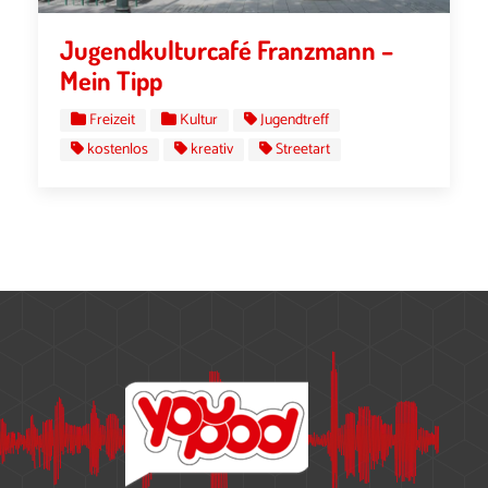
Jugendkulturcafé Franzmann –
Mein Tipp
Freizeit
Kultur
Jugendtreff
kostenlos
kreativ
Streetart