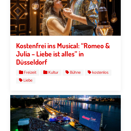
Kostenfrei ins Musical: “Romeo &
Julia – Liebe ist alles” in
Düsseldorf
Freizeit
Kultur
Bühne
kostenlos
Liebe