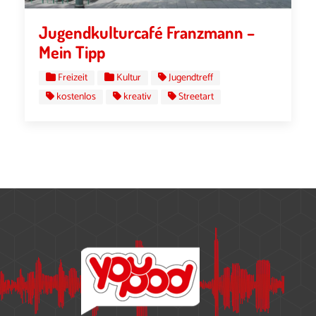
Jugendkulturcafé Franzmann –
Mein Tipp
Freizeit
Kultur
Jugendtreff
kostenlos
kreativ
Streetart