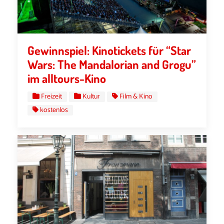
Gewinnspiel: Kinotickets für “Star
Wars: The Mandalorian and Grogu”
im alltours-Kino
Freizeit
Kultur
Film & Kino
kostenlos