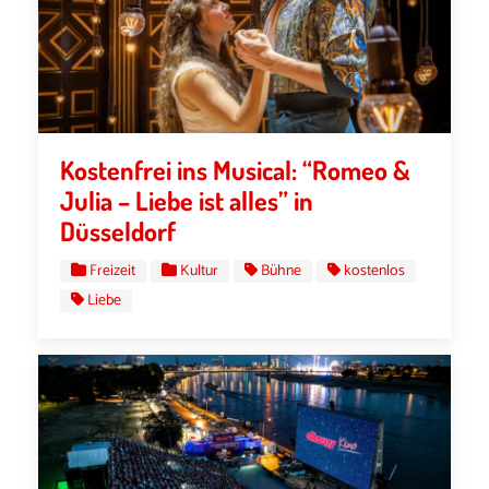
Kostenfrei ins Musical: “Romeo &
Julia – Liebe ist alles” in
Düsseldorf
Freizeit
Kultur
Bühne
kostenlos
Liebe