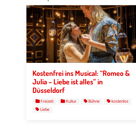
Kostenfrei ins Musical: “Romeo &
Julia – Liebe ist alles” in
Düsseldorf
Freizeit
Kultur
Bühne
kostenlos
Liebe