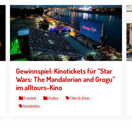
Gewinnspiel: Kinotickets für “Star
Wars: The Mandalorian and Grogu”
im alltours-Kino
Freizeit
Kultur
Film & Kino
kostenlos