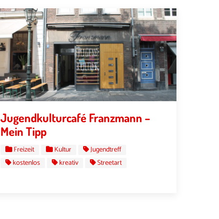
Jugendkulturcafé Franzmann –
Mein Tipp
Freizeit
Kultur
Jugendtreff
kostenlos
kreativ
Streetart