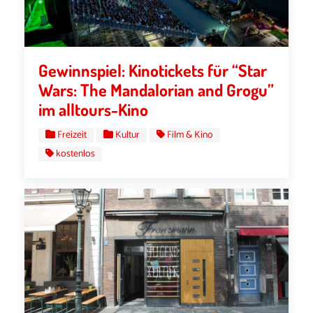
Gewinnspiel: Kinotickets für “Star
Wars: The Mandalorian and Grogu”
im alltours-Kino
Freizeit
Kultur
Film & Kino
kostenlos