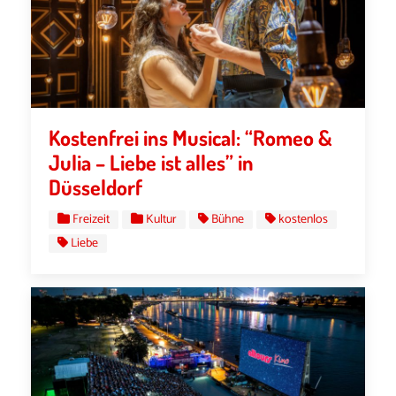
Kostenfrei ins Musical: “Romeo &
Julia – Liebe ist alles” in
Düsseldorf
Freizeit
Kultur
Bühne
kostenlos
Liebe