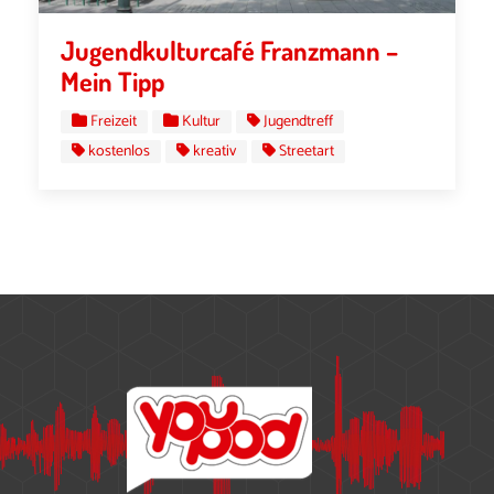
Jugendkulturcafé Franzmann –
Mein Tipp
Freizeit
Kultur
Jugendtreff
kostenlos
kreativ
Streetart