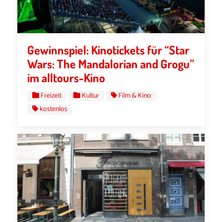
Gewinnspiel: Kinotickets für “Star
Wars: The Mandalorian and Grogu”
im alltours-Kino
Freizeit
Kultur
Film & Kino
kostenlos