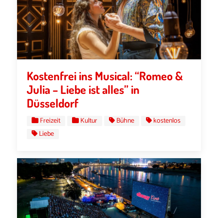
Kostenfrei ins Musical: “Romeo &
Julia – Liebe ist alles” in
Düsseldorf
Freizeit
Kultur
Bühne
kostenlos
Liebe