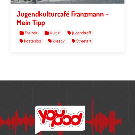
Jugendkulturcafé Franzmann –
Mein Tipp
Freizeit
Kultur
Jugendtreff
kostenlos
kreativ
Streetart