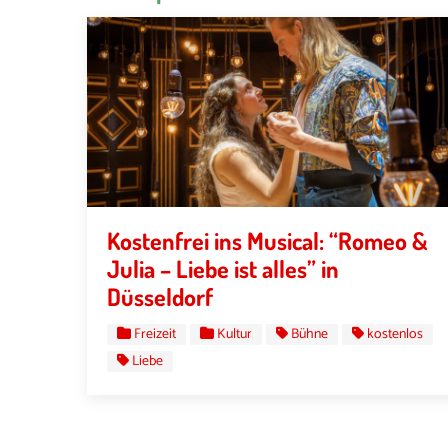
Kostenfrei ins Musical: “Romeo &
Julia – Liebe ist alles” in
Düsseldorf
Freizeit
Kultur
Bühne
kostenlos
Liebe