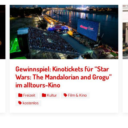
Gewinnspiel: Kinotickets für “Star
Wars: The Mandalorian and Grogu”
im alltours-Kino
Freizeit
Kultur
Film & Kino
kostenlos