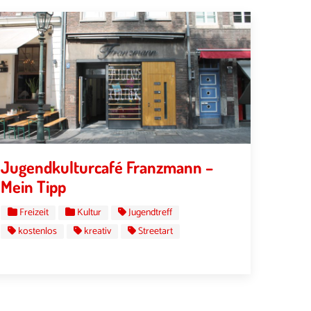
Jugendkulturcafé Franzmann –
Mein Tipp
Freizeit
Kultur
Jugendtreff
kostenlos
kreativ
Streetart