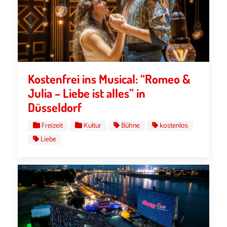
Kostenfrei ins Musical: “Romeo &
Julia – Liebe ist alles” in
Düsseldorf
Freizeit
Kultur
Bühne
kostenlos
Liebe