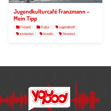
Jugendkulturcafé Franzmann –
Mein Tipp
Freizeit
Kultur
Jugendtreff
kostenlos
kreativ
Streetart