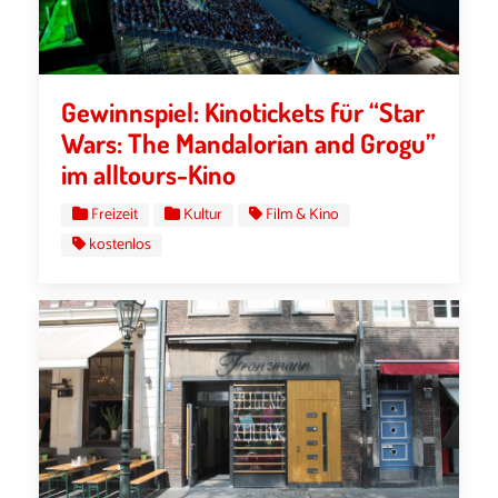
Gewinnspiel: Kinotickets für “Star
Wars: The Mandalorian and Grogu”
im alltours-Kino
Freizeit
Kultur
Film & Kino
kostenlos