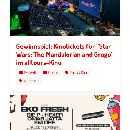
Gewinnspiel: Kinotickets für “Star
Wars: The Mandalorian and Grogu”
im alltours-Kino
Freizeit
Kultur
Film & Kino
kostenlos