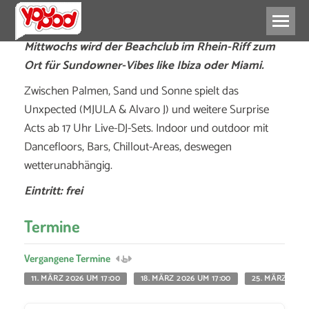
Mittwochs wird der Beachclub im Rhein-Riff zum
Ort für Sundowner-Vibes like Ibiza oder Miami.
Zwischen Palmen, Sand und Sonne spielt das
Unxpected (MJULA & Alvaro J) und weitere Surprise
Acts ab 17 Uhr Live-DJ-Sets. Indoor und outdoor mit
Dancefloors, Bars, Chillout-Areas, deswegen
wetterunabhängig.
Eintritt: frei
Termine
Vergangene Termine
11. MÄRZ 2026 UM 17:00
18. MÄRZ 2026 UM 17:00
25. MÄRZ 2026