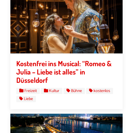
Kostenfrei ins Musical: “Romeo &
Julia – Liebe ist alles” in
Düsseldorf
Freizeit
Kultur
Bühne
kostenlos
Liebe