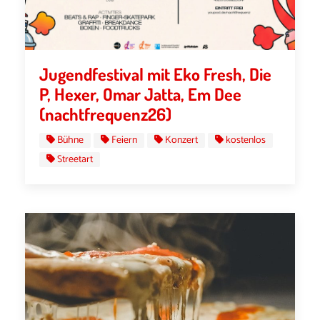
Jugendfestival mit Eko Fresh, Die
P, Hexer, Omar Jatta, Em Dee
(nachtfrequenz26)
Bühne
Feiern
Konzert
kostenlos
Streetart