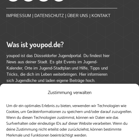
IMPRESSUM
|
DATENSCHUTZ
|
ÜBER UNS
|
KONTAKT
Was ist youpod.de?
youpod ist das Düsseldorfer Jugendportal. Du findest hier
News aus deiner Stadt. Es gibt Events im Jugend-
Kalender, Orte im Jugend-Stadtplan und Hilfe, Tipps und
Tricks, die dich im Leben weiterbringen. Hier informieren
sich Jugendliche und laden eigene Beiträge hoch.
Zustimmung verwalten
Mach mit bei youpod.de!
Um dir ein optimales Erlebnis zu bieten, verwenden wir Technologien wie
youpod.de lebt von Menschen wie dir. Sammel
Cookies, um Geräteinformationen zu speichern und/oder darauf zuzugreifen.
journalistische Erfahrung, teile deine Perspektive und
Wenn du diesen Technologien zustimmst, können wir Daten wie das
veröffentliche deine Beiträge auf youpod.de.
Du musst
Surfverhalten oder eindeutige IDs auf dieser Website verarbeiten. Wenn du
deine Zustimmung nicht erteilst oder zurückziehst, können bestimmte
dich anmelden, um alle Funktionen nutzen zu können, ein
Merkmale und Funktionen beeinträchtigt werden.
Profil anzulegen, eigene Beiträge hochzuladen und zu