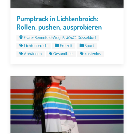
Pumptrack in Lichtenbroich:
Rollen, pushen, ausprobieren
Franz-Rennefeld-Weg 15, 40472 Düsseldorf
Lichtenbroich
Freizeit
Sport
Abhängen
Gesundheit
kostenlos