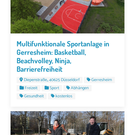
Multifunktionale Sportanlage in
Gerresheim: Basketball,
Beachvolley, Ninja,
Barrierefreiheit
Diepenstraße,, 40625 Düsseldorf
Gerresheim
Freizeit
Sport
Abhängen
Gesundheit
kostenlos