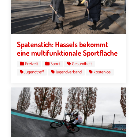
Spatenstich: Hassels bekommt
eine multifunktionale Sportfläche
Freizeit
Sport
Gesundheit
Jugendtreff
Jugendverband
kostenlos