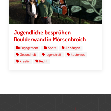
Jugendliche besprühen
Boulderwand in Mörsenbroich
Engagement
Sport
Abhängen
Gesundheit
Jugendtreff
kostenlos
kreativ
Recht