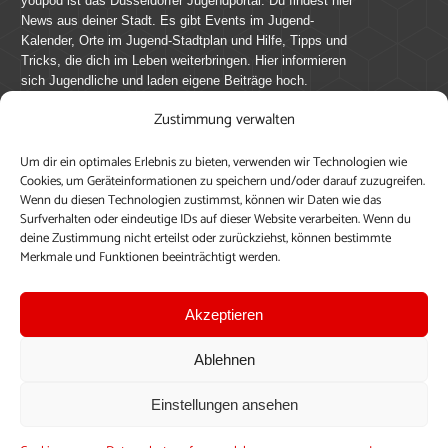
youpod ist das Düsseldorfer Jugendportal. Du findest hier
News aus deiner Stadt. Es gibt Events im Jugend-
Kalender, Orte im Jugend-Stadtplan und Hilfe, Tipps und
Tricks, die dich im Leben weiterbringen. Hier informieren
sich Jugendliche und laden eigene Beiträge hoch.
Zustimmung verwalten
Mach mit bei youpod.de!
Um dir ein optimales Erlebnis zu bieten, verwenden wir Technologien wie
youpod.de lebt von Menschen wie dir. Sammel
Cookies, um Geräteinformationen zu speichern und/oder darauf zuzugreifen.
journalistische Erfahrung, teile deine Perspektive und
Wenn du diesen Technologien zustimmst, können wir Daten wie das
veröffentliche deine Beiträge auf youpod.de.
Du musst
Surfverhalten oder eindeutige IDs auf dieser Website verarbeiten. Wenn du
deine Zustimmung nicht erteilst oder zurückziehst, können bestimmte
dich anmelden, um alle Funktionen nutzen zu können, ein
Merkmale und Funktionen beeinträchtigt werden.
Profil anzulegen, eigene Beiträge hochzuladen und zu
bearbeiten.
Akzeptieren
Konto erstellen
Einloggen
Ablehnen
Upload ohne Login
Einstellungen ansehen