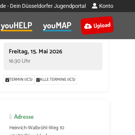
de - Dein Düsseldorfer Jugendportal
Konto
youHELP
youMAP
Upload
Termin
Freitag, 15. Mai 2026
16:30 Uhr
TERMIN (ICS)
ALLE TERMINE (ICS)
 2026 UM 16:30
26. JUNI 2026 UM 16:30
3. JULI 2026 UM 16:30
10. JULI
Adresse
Heinrich-Walbröhl-Weg 10