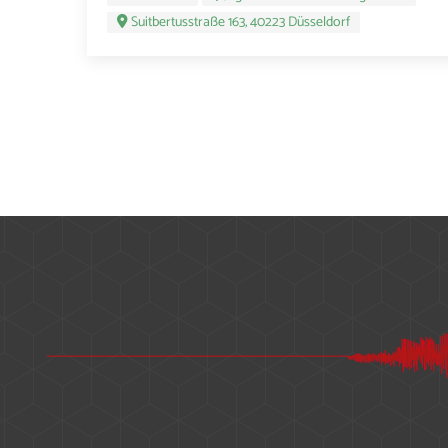
Suitbertusstraße 163, 40223 Düsseldorf