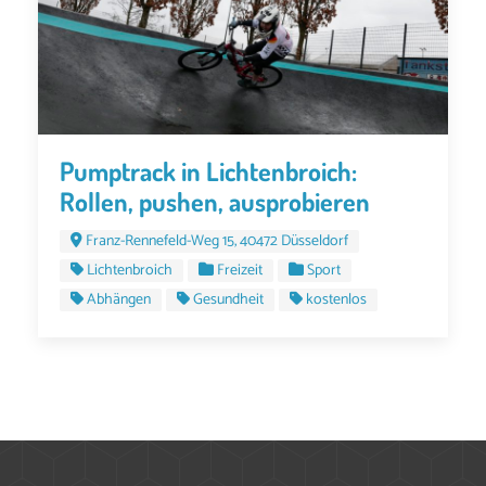
Pumptrack in Lichtenbroich:
Rollen, pushen, ausprobieren
Franz-Rennefeld-Weg 15, 40472 Düsseldorf
Lichtenbroich
Freizeit
Sport
Abhängen
Gesundheit
kostenlos