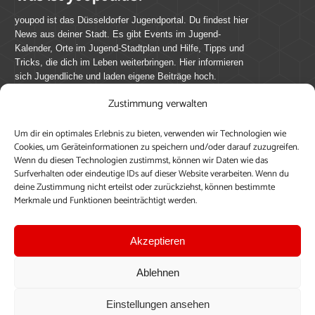
youpod ist das Düsseldorfer Jugendportal. Du findest hier
News aus deiner Stadt. Es gibt Events im Jugend-
Kalender, Orte im Jugend-Stadtplan und Hilfe, Tipps und
Tricks, die dich im Leben weiterbringen. Hier informieren
sich Jugendliche und laden eigene Beiträge hoch.
Zustimmung verwalten
Mach mit bei youpod.de!
Um dir ein optimales Erlebnis zu bieten, verwenden wir Technologien wie
youpod.de lebt von Menschen wie dir. Sammel
Cookies, um Geräteinformationen zu speichern und/oder darauf zuzugreifen.
journalistische Erfahrung, teile deine Perspektive und
Wenn du diesen Technologien zustimmst, können wir Daten wie das
veröffentliche deine Beiträge auf youpod.de.
Du musst
Surfverhalten oder eindeutige IDs auf dieser Website verarbeiten. Wenn du
deine Zustimmung nicht erteilst oder zurückziehst, können bestimmte
dich anmelden, um alle Funktionen nutzen zu können, ein
Merkmale und Funktionen beeinträchtigt werden.
Profil anzulegen, eigene Beiträge hochzuladen und zu
bearbeiten.
Akzeptieren
Konto erstellen
Einloggen
Ablehnen
Upload ohne Login
Einstellungen ansehen