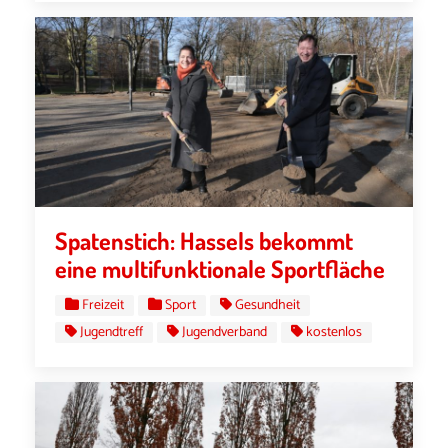
Spatenstich: Hassels bekommt
eine multifunktionale Sportfläche
Freizeit
Sport
Gesundheit
Jugendtreff
Jugendverband
kostenlos