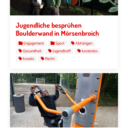
Jugendliche besprühen
Boulderwand in Mörsenbroich
Engagement
Sport
Abhängen
Gesundheit
Jugendtreff
kostenlos
kreativ
Recht