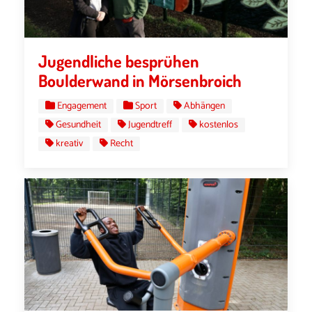
Jugendliche besprühen
Boulderwand in Mörsenbroich
Engagement
Sport
Abhängen
Gesundheit
Jugendtreff
kostenlos
kreativ
Recht