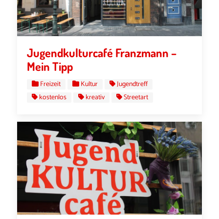
Jugendkulturcafé Franzmann –
Mein Tipp
Freizeit
Kultur
Jugendtreff
kostenlos
kreativ
Streetart