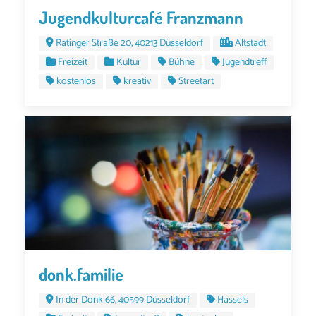
Jugendkulturcafé Franzmann
Ratinger Straße 20, 40213 Düsseldorf
Altstadt
Freizeit
Kultur
Bühne
Jugendtreff
kostenlos
kreativ
Streetart
donk.familie
In der Donk 66, 40599 Düsseldorf
Hassels