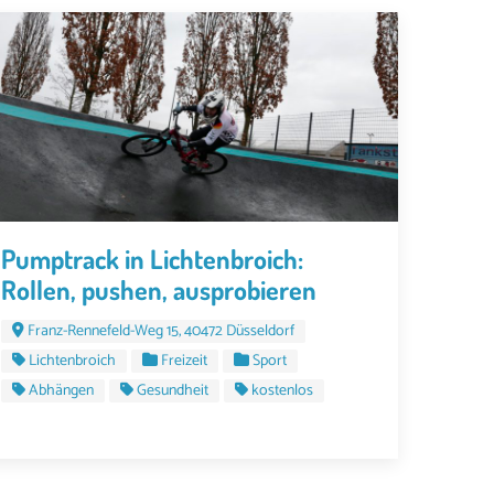
Pumptrack in Lichtenbroich:
Rollen, pushen, ausprobieren
Franz-Rennefeld-Weg 15, 40472 Düsseldorf
Lichtenbroich
Freizeit
Sport
Abhängen
Gesundheit
kostenlos