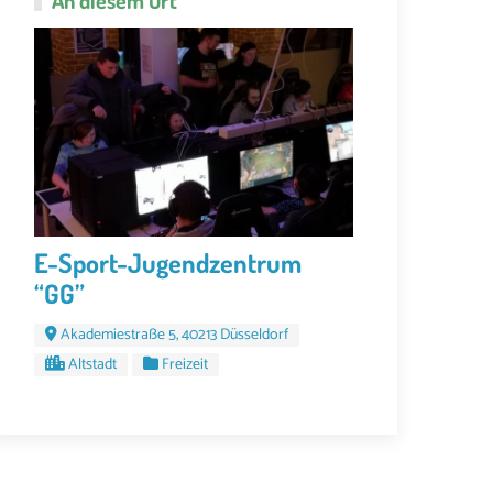
E-Sport-Jugendzentrum
“GG”
Akademiestraße 5, 40213 Düsseldorf
Altstadt
Freizeit