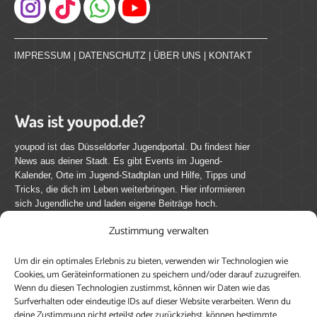
Instagram
IMPRESSUM
|
DATENSCHUTZ
|
ÜBER UNS
|
KONTAKT
Was ist youpod.de?
youpod ist das Düsseldorfer Jugendportal. Du findest hier
News aus deiner Stadt. Es gibt Events im Jugend-
Kalender, Orte im Jugend-Stadtplan und Hilfe, Tipps und
Tricks, die dich im Leben weiterbringen. Hier informieren
sich Jugendliche und laden eigene Beiträge hoch.
Zustimmung verwalten
Mach mit bei youpod.de!
Um dir ein optimales Erlebnis zu bieten, verwenden wir Technologien wie
youpod.de lebt von Menschen wie dir. Sammel
Cookies, um Geräteinformationen zu speichern und/oder darauf zuzugreifen.
journalistische Erfahrung, teile deine Perspektive und
Wenn du diesen Technologien zustimmst, können wir Daten wie das
veröffentliche deine Beiträge auf youpod.de.
Du musst
Surfverhalten oder eindeutige IDs auf dieser Website verarbeiten. Wenn du
deine Zustimmung nicht erteilst oder zurückziehst, können bestimmte
dich anmelden, um alle Funktionen nutzen zu können, ein