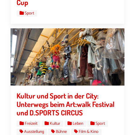
Cup
Sport
Kultur und Sport in der City:
Unterwegs beim Art:walk Festival
und D.SPORTS CIRCUS
Freizeit
Kultur
Leben
Sport
Ausstellung
Bühne
Film & Kino