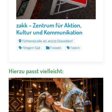
zakk – Zentrum für Aktion,
Kultur und Kommunikation
Fichtenstraße 40, 40233 Düsseldorf
Flingern Süd
Freizeit
Feiern
Hierzu passt vielleicht: