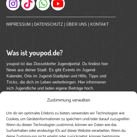
Instagram
IMPRESSUM
|
DATENSCHUTZ
|
ÜBER UNS
|
KONTAKT
Was ist youpod.de?
youpod ist das Düsseldorfer Jugendportal. Du findest hier
News aus deiner Stadt. Es gibt Events im Jugend-
Kalender, Orte im Jugend-Stadtplan und Hilfe, Tipps und
Tricks, die dich im Leben weiterbringen. Hier informieren
sich Jugendliche und laden eigene Beiträge hoch.
Zustimmung verwalten
Mach mit bei youpod.de!
Um dir ein optimales Erlebnis zu bieten, verwenden wir Technologien wie
youpod.de lebt von Menschen wie dir. Sammel
Cookies, um Geräteinformationen zu speichern und/oder darauf zuzugreifen.
journalistische Erfahrung, teile deine Perspektive und
Wenn du diesen Technologien zustimmst, können wir Daten wie das
veröffentliche deine Beiträge auf youpod.de.
Du musst
Surfverhalten oder eindeutige IDs auf dieser Website verarbeiten. Wenn du
deine Zustimmung nicht erteilst oder zurückziehst, können bestimmte
dich anmelden, um alle Funktionen nutzen zu können, ein