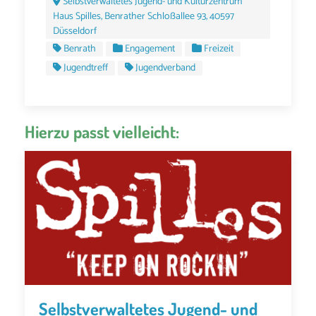
Selbstverwaltetes Jugend- und Kulturzentrum
Haus Spilles, Benrather Schloßallee 93, 40597
Düsseldorf
Benrath
Engagement
Freizeit
Jugendtreff
Jugendverband
Hierzu passt vielleicht:
Selbstverwaltetes Jugend- und