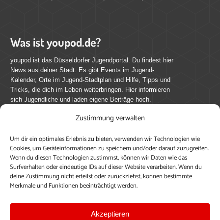
Was ist youpod.de?
youpod ist das Düsseldorfer Jugendportal. Du findest hier
News aus deiner Stadt. Es gibt Events im Jugend-
Kalender, Orte im Jugend-Stadtplan und Hilfe, Tipps und
Tricks, die dich im Leben weiterbringen. Hier informieren
sich Jugendliche und laden eigene Beiträge hoch.
Zustimmung verwalten
Mach mit bei youpod.de!
Um dir ein optimales Erlebnis zu bieten, verwenden wir Technologien wie
youpod.de lebt von Menschen wie dir. Sammel
Cookies, um Geräteinformationen zu speichern und/oder darauf zuzugreifen.
journalistische Erfahrung, teile deine Perspektive und
Wenn du diesen Technologien zustimmst, können wir Daten wie das
veröffentliche deine Beiträge auf youpod.de.
Du musst
Surfverhalten oder eindeutige IDs auf dieser Website verarbeiten. Wenn du
deine Zustimmung nicht erteilst oder zurückziehst, können bestimmte
dich anmelden, um alle Funktionen nutzen zu können, ein
Merkmale und Funktionen beeinträchtigt werden.
Profil anzulegen, eigene Beiträge hochzuladen und zu
bearbeiten.
Akzeptieren
Konto erstellen
Einloggen