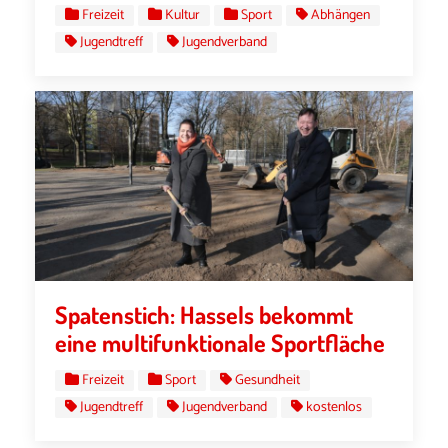
Freizeit
Kultur
Sport
Abhängen
Jugendtreff
Jugendverband
Spatenstich: Hassels bekommt
eine multifunktionale Sportfläche
Freizeit
Sport
Gesundheit
Jugendtreff
Jugendverband
kostenlos