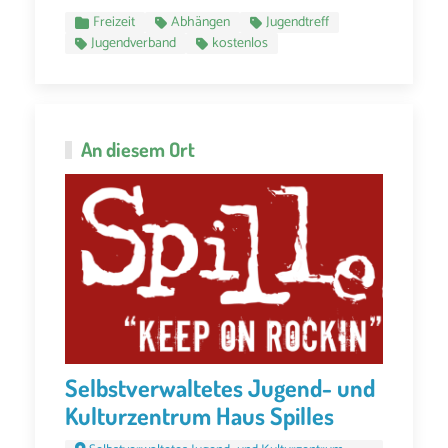
Freizeit
Abhängen
Jugendtreff
Jugendverband
kostenlos
An diesem Ort
Selbstverwaltetes Jugend- und
Kulturzentrum Haus Spilles