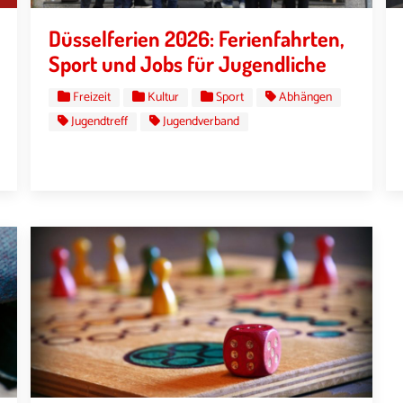
Düsselferien 2026: Ferienfahrten,
Sport und Jobs für Jugendliche
Freizeit
Kultur
Sport
Abhängen
Jugendtreff
Jugendverband