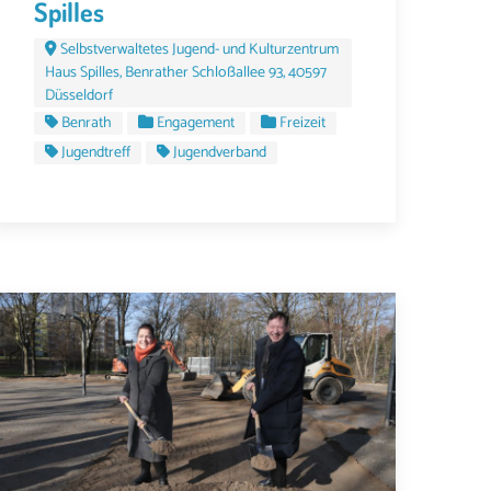
Spilles
Selbstverwaltetes Jugend- und Kulturzentrum
Haus Spilles, Benrather Schloßallee 93, 40597
Düsseldorf
Benrath
Engagement
Freizeit
Jugendtreff
Jugendverband