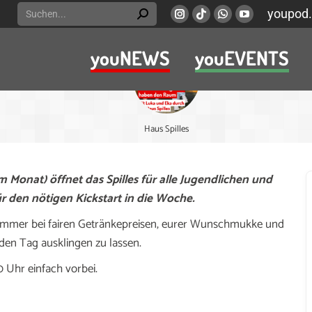
Search:
youpod.
Instagram
Viber
Whatsapp
YouTube
page
page
page
page
youNEWS
youEVENTS
opens
opens
opens
opens
in
in
in
in
new
new
new
new
window
window
window
window
Haus Spilles
Monat) öffnet das Spilles für alle Jugendlichen und
r den nötigen Kickstart in die Woche.
immer bei fairen Getränkepreisen, eurer Wunschmukke und
den Tag ausklingen zu lassen.
 Uhr einfach vorbei.