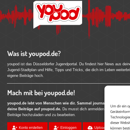
Was ist youpod.de?
youpod ist das Düsseldorfer Jugendportal. Du findest hier News aus dein
Jugend-Stadtplan und Hilfe, Tipps und Tricks, die dich im Leben weiterbr
eigene Beiträge hoch.
Mach mit bei youpod.de!
youpod.de lebt von Menschen wie dir. Sammel journalistische Erfahr
Um dir ein o
deine Beiträge auf youpod.de.
Du musst dich anmelden, um alle Funktio
Geräteinform
Beiträge hochzuladen und zu bearbeiten.
Technologien
dieser Websi
können best
Konto erstellen
Einloggen
Upload ohne Login