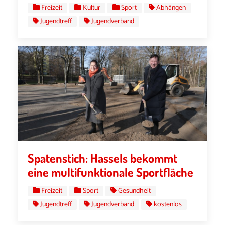
Freizeit
Kultur
Sport
Abhängen
Jugendtreff
Jugendverband
Spatenstich: Hassels bekommt
eine multifunktionale Sportfläche
Freizeit
Sport
Gesundheit
Jugendtreff
Jugendverband
kostenlos