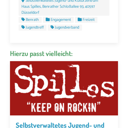
Selbstverwaltetes Jugend- und Kulturzentrum
Haus Spilles, Benrather Schloßallee 93, 40597
Düsseldorf
Benrath
Engagement
Freizeit
Jugendtreff
Jugendverband
Hierzu passt vielleicht:
Selbstverwaltetes Jugend- und