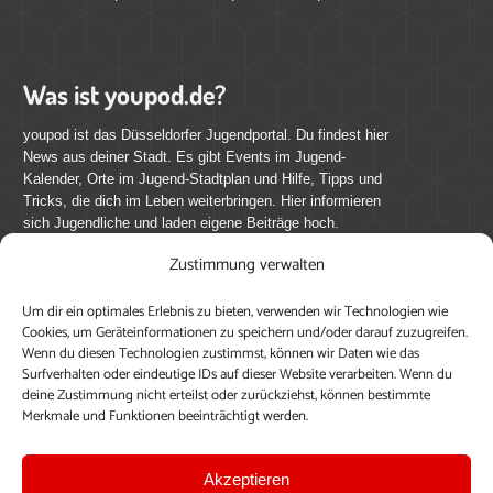
Was ist youpod.de?
youpod ist das Düsseldorfer Jugendportal. Du findest hier
News aus deiner Stadt. Es gibt Events im Jugend-
Kalender, Orte im Jugend-Stadtplan und Hilfe, Tipps und
Tricks, die dich im Leben weiterbringen. Hier informieren
sich Jugendliche und laden eigene Beiträge hoch.
Zustimmung verwalten
Mach mit bei youpod.de!
Um dir ein optimales Erlebnis zu bieten, verwenden wir Technologien wie
youpod.de lebt von Menschen wie dir. Sammel
Cookies, um Geräteinformationen zu speichern und/oder darauf zuzugreifen.
journalistische Erfahrung, teile deine Perspektive und
Wenn du diesen Technologien zustimmst, können wir Daten wie das
veröffentliche deine Beiträge auf youpod.de.
Du musst
Surfverhalten oder eindeutige IDs auf dieser Website verarbeiten. Wenn du
deine Zustimmung nicht erteilst oder zurückziehst, können bestimmte
dich anmelden, um alle Funktionen nutzen zu können, ein
Merkmale und Funktionen beeinträchtigt werden.
Profil anzulegen, eigene Beiträge hochzuladen und zu
bearbeiten.
Akzeptieren
Konto erstellen
Einloggen