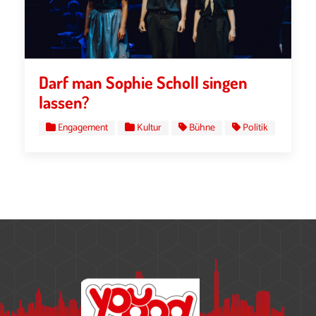
Darf man Sophie Scholl singen
lassen?
Engagement
Kultur
Bühne
Politik