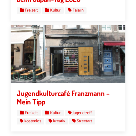
Freizeit
Kultur
Feiern
Jugendkulturcafé Franzmann –
Mein Tipp
Freizeit
Kultur
Jugendtreff
kostenlos
kreativ
Streetart