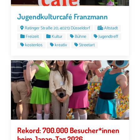
Jugendkulturcafé Franzmann
Ratinger Straße 20, 40213 Düsseldorf
Altstadt
Freizeit
Kultur
Bühne
Jugendtreff
kostenlos
kreativ
Streetart
Rekord: 700.000 Besucher*innen
beim Japan-Tag 2026