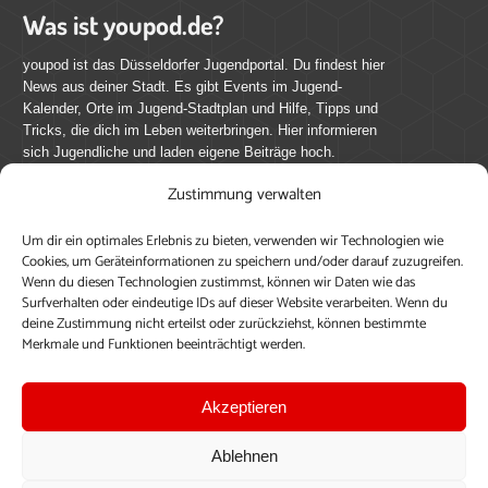
Was ist youpod.de?
youpod ist das Düsseldorfer Jugendportal. Du findest hier
News aus deiner Stadt. Es gibt Events im Jugend-
Kalender, Orte im Jugend-Stadtplan und Hilfe, Tipps und
Tricks, die dich im Leben weiterbringen. Hier informieren
sich Jugendliche und laden eigene Beiträge hoch.
Zustimmung verwalten
Mach mit bei youpod.de!
Um dir ein optimales Erlebnis zu bieten, verwenden wir Technologien wie
youpod.de lebt von Menschen wie dir. Sammel
Cookies, um Geräteinformationen zu speichern und/oder darauf zuzugreifen.
journalistische Erfahrung, teile deine Perspektive und
Wenn du diesen Technologien zustimmst, können wir Daten wie das
veröffentliche deine Beiträge auf youpod.de.
Du musst
Surfverhalten oder eindeutige IDs auf dieser Website verarbeiten. Wenn du
deine Zustimmung nicht erteilst oder zurückziehst, können bestimmte
dich anmelden, um alle Funktionen nutzen zu können, ein
Merkmale und Funktionen beeinträchtigt werden.
Profil anzulegen, eigene Beiträge hochzuladen und zu
bearbeiten.
Akzeptieren
Konto erstellen
Einloggen
Ablehnen
Upload ohne Login