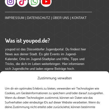
Instagram
IMPRESSUM
|
DATENSCHUTZ
|
ÜBER UNS
|
KONTAKT
Was ist youpod.de?
youpod ist das Düsseldorfer Jugendportal. Du findest hier
News aus deiner Stadt. Es gibt Events im Jugend-
Kalender, Orte im Jugend-Stadtplan und Hilfe, Tipps und
Tricks, die dich im Leben weiterbringen. Hier informieren
sich Jugendliche und laden eigene Beiträge hoch.
Zustimmung verwalten
Mach mit bei youpod.de!
Um dir ein optimales Erlebnis zu bieten, verwenden wir Technologien wie
youpod.de lebt von Menschen wie dir. Sammel
Cookies, um Geräteinformationen zu speichern und/oder darauf zuzugreifen.
journalistische Erfahrung, teile deine Perspektive und
Wenn du diesen Technologien zustimmst, können wir Daten wie das
veröffentliche deine Beiträge auf youpod.de.
Du musst
Surfverhalten oder eindeutige IDs auf dieser Website verarbeiten. Wenn du
deine Zustimmung nicht erteilst oder zurückziehst, können bestimmte
dich anmelden, um alle Funktionen nutzen zu können, ein