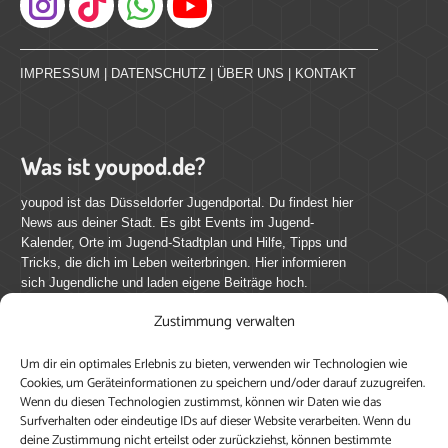
Instagram
IMPRESSUM
|
DATENSCHUTZ
|
ÜBER UNS
|
KONTAKT
Was ist youpod.de?
youpod ist das Düsseldorfer Jugendportal. Du findest hier
News aus deiner Stadt. Es gibt Events im Jugend-
Kalender, Orte im Jugend-Stadtplan und Hilfe, Tipps und
Tricks, die dich im Leben weiterbringen. Hier informieren
sich Jugendliche und laden eigene Beiträge hoch.
Zustimmung verwalten
Mach mit bei youpod.de!
Um dir ein optimales Erlebnis zu bieten, verwenden wir Technologien wie
youpod.de lebt von Menschen wie dir. Sammel
Cookies, um Geräteinformationen zu speichern und/oder darauf zuzugreifen.
journalistische Erfahrung, teile deine Perspektive und
Wenn du diesen Technologien zustimmst, können wir Daten wie das
veröffentliche deine Beiträge auf youpod.de.
Du musst
Surfverhalten oder eindeutige IDs auf dieser Website verarbeiten. Wenn du
deine Zustimmung nicht erteilst oder zurückziehst, können bestimmte
dich anmelden, um alle Funktionen nutzen zu können, ein