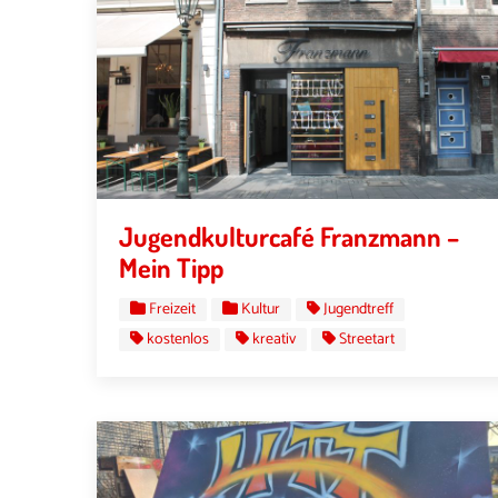
Jugendkulturcafé Franzmann –
Mein Tipp
Freizeit
Kultur
Jugendtreff
kostenlos
kreativ
Streetart