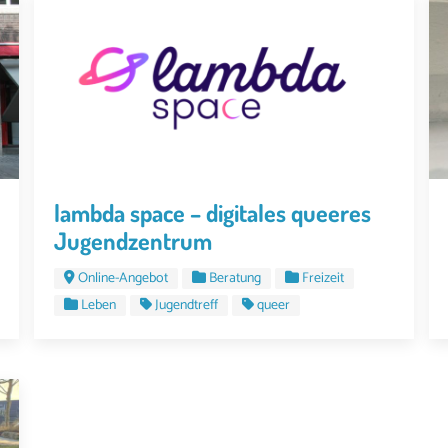
lambda space – digitales queeres
Jugendzentrum
Online-Angebot
Beratung
Freizeit
Leben
Jugendtreff
queer