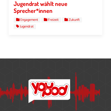
Jugendrat wählt neue
Sprecher*innen
Engagement
Freizeit
Zukunft
Jugendrat