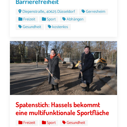
Barrierefreiheit
Diepenstraße,, 40625 Düsseldorf
Gerresheim
Freizeit
Sport
Abhängen
Gesundheit
kostenlos
Spatenstich: Hassels bekommt
eine multifunktionale Sportfläche
Freizeit
Sport
Gesundheit