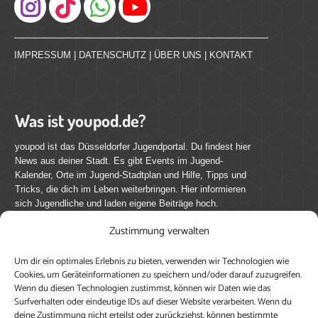
Instagram
IMPRESSUM
|
DATENSCHUTZ
|
ÜBER UNS
|
KONTAKT
Was ist youpod.de?
youpod ist das Düsseldorfer Jugendportal. Du findest hier
News aus deiner Stadt. Es gibt Events im Jugend-
Kalender, Orte im Jugend-Stadtplan und Hilfe, Tipps und
Tricks, die dich im Leben weiterbringen. Hier informieren
sich Jugendliche und laden eigene Beiträge hoch.
Zustimmung verwalten
Mach mit bei youpod.de!
Um dir ein optimales Erlebnis zu bieten, verwenden wir Technologien wie
youpod.de lebt von Menschen wie dir. Sammel
Cookies, um Geräteinformationen zu speichern und/oder darauf zuzugreifen.
journalistische Erfahrung, teile deine Perspektive und
Wenn du diesen Technologien zustimmst, können wir Daten wie das
veröffentliche deine Beiträge auf youpod.de.
Du musst
Surfverhalten oder eindeutige IDs auf dieser Website verarbeiten. Wenn du
deine Zustimmung nicht erteilst oder zurückziehst, können bestimmte
dich anmelden, um alle Funktionen nutzen zu können, ein