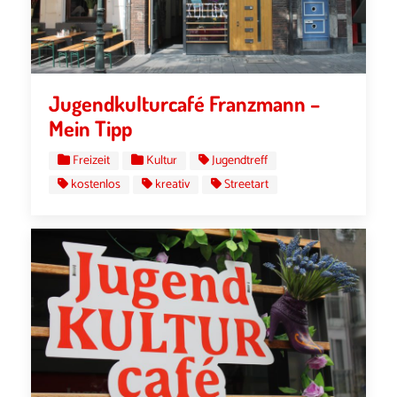
Jugendkulturcafé Franzmann –
Mein Tipp
Freizeit
Kultur
Jugendtreff
kostenlos
kreativ
Streetart