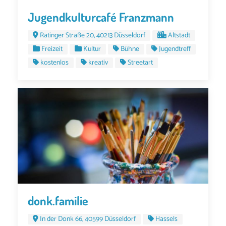
Jugendkulturcafé Franzmann
Ratinger Straße 20, 40213 Düsseldorf
Altstadt
Freizeit
Kultur
Bühne
Jugendtreff
kostenlos
kreativ
Streetart
donk.familie
In der Donk 66, 40599 Düsseldorf
Hassels