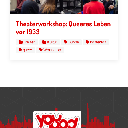
Theaterworkshop: Queeres Leben
vor 1933
Freizeit
Kultur
Bühne
kostenlos
queer
Workshop