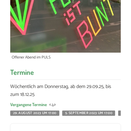
Offener Abend im PULS
Termine
Wöchentlich am Donnerstag, ab dem 29.09.25, bis
zum 18.12.25
Vergangene Termine
29. AUGUST 2023 UM 17:00
5. SEPTEMBER 2023 UM 17:00
15. J