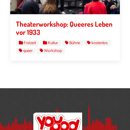
Theaterworkshop: Queeres Leben
vor 1933
Freizeit
Kultur
Bühne
kostenlos
queer
Workshop