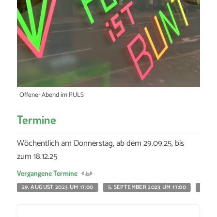
Offener Abend im PULS
Termine
Wöchentlich am Donnerstag, ab dem 29.09.25, bis
zum 18.12.25
Vergangene Termine
29. AUGUST 2023 UM 17:00
5. SEPTEMBER 2023 UM 17:00
15. J