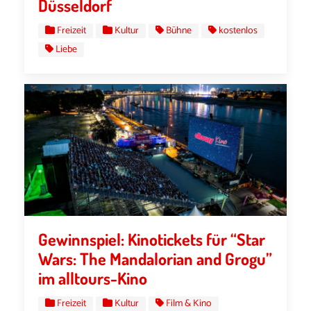
Düsseldorf
Freizeit
Kultur
Bühne
kostenlos
Liebe
Gewinnspiel: Kinotickets für “Star
Wars: The Mandalorian and Grogu”
im alltours-Kino
Freizeit
Kultur
Film & Kino