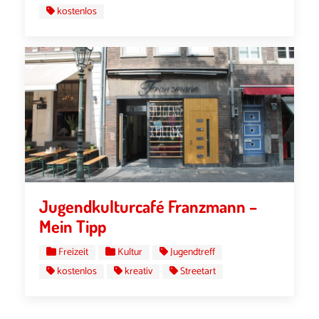
kostenlos
Jugendkulturcafé Franzmann –
Mein Tipp
Freizeit
Kultur
Jugendtreff
kostenlos
kreativ
Streetart