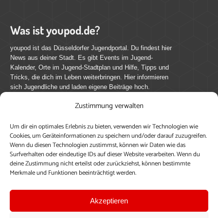
Was ist youpod.de?
youpod ist das Düsseldorfer Jugendportal. Du findest hier
News aus deiner Stadt. Es gibt Events im Jugend-
Kalender, Orte im Jugend-Stadtplan und Hilfe, Tipps und
Tricks, die dich im Leben weiterbringen. Hier informieren
sich Jugendliche und laden eigene Beiträge hoch.
Zustimmung verwalten
Mach mit bei youpod.de!
Um dir ein optimales Erlebnis zu bieten, verwenden wir Technologien wie
youpod.de lebt von Menschen wie dir. Sammel
Cookies, um Geräteinformationen zu speichern und/oder darauf zuzugreifen.
journalistische Erfahrung, teile deine Perspektive und
Wenn du diesen Technologien zustimmst, können wir Daten wie das
veröffentliche deine Beiträge auf youpod.de.
Du musst
Surfverhalten oder eindeutige IDs auf dieser Website verarbeiten. Wenn du
deine Zustimmung nicht erteilst oder zurückziehst, können bestimmte
dich anmelden, um alle Funktionen nutzen zu können, ein
Merkmale und Funktionen beeinträchtigt werden.
Profil anzulegen, eigene Beiträge hochzuladen und zu
bearbeiten.
Akzeptieren
Konto erstellen
Einloggen